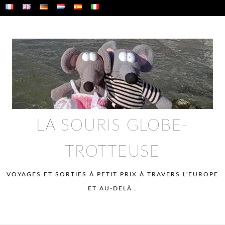
Skip
to
content
LA SOURIS GLOBE-
TROTTEUSE
VOYAGES ET SORTIES À PETIT PRIX À TRAVERS L'EUROPE
ET AU-DELÀ…