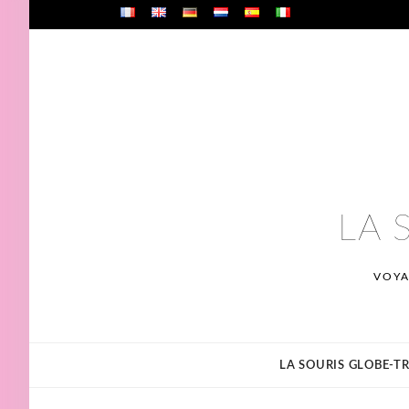
Skip
to
content
LA 
VOYA
LA SOURIS GLOBE-TR