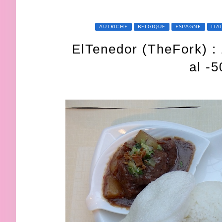
AUTRICHE
BELGIQUE
ESPAGNE
ITA
ElTenedor (TheFork) :
al -