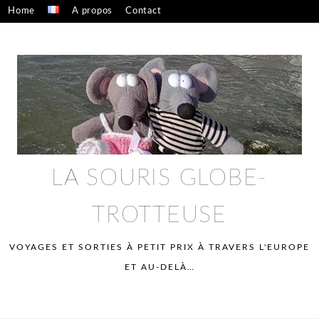
Skip
Home
A propos
Contact
to
Confidentialité – mentions légales
content
LA SOURIS GLOBE-
TROTTEUSE
VOYAGES ET SORTIES À PETIT PRIX À TRAVERS L'EUROPE
ET AU-DELÀ…