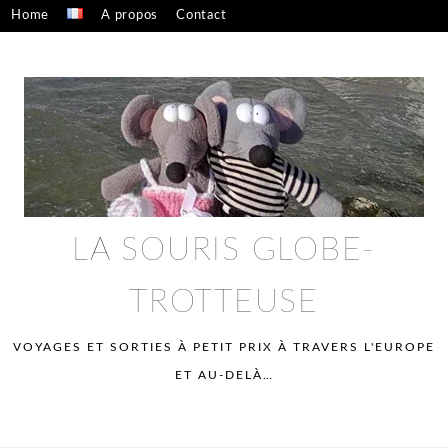
Skip
Home
A propos
Contact
to
Confidentialité – mentions légales
content
LA SOURIS GLOBE-
TROTTEUSE
VOYAGES ET SORTIES À PETIT PRIX À TRAVERS L'EUROPE
ET AU-DELÀ…