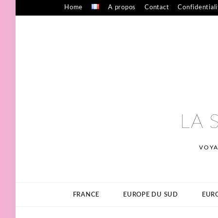
Skip
Home
A propos
Contact
Confidential
to
content
LA 
VOYA
FRANCE
EUROPE DU SUD
EURO