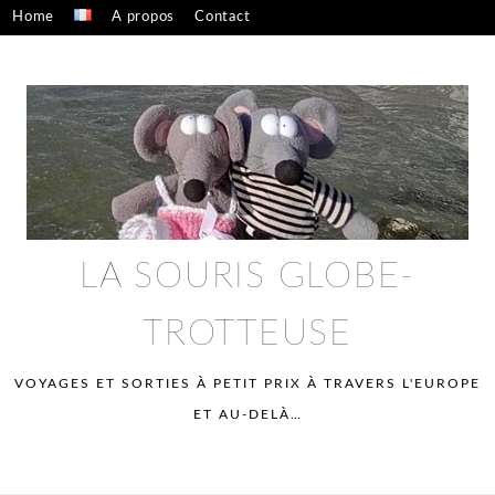
Skip
Home
A propos
Contact
to
Confidentialité – mentions légales
content
LA SOURIS GLOBE-
TROTTEUSE
VOYAGES ET SORTIES À PETIT PRIX À TRAVERS L'EUROPE
ET AU-DELÀ…