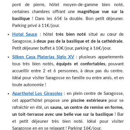
pont de pierre, hôtel moyen-de-gamme bien noté,
certaines chambres offrant une
magnifique vue sur la
basilique
! Dans les 65€ la double. Bon petit déjeuner.
Parking privé à 11€/jour.
Hotel Sauce
: hôtel
très bien noté
situé au cœur de
Saragosse, à
deux pas de la basilique et de la cathédrale
.
Petit déjeuner buffet à 10€/jour, parking à 16€/jour.
Silken Casa Platerias Siglo XV
: plusieurs appartements
tous très bien notés,
équipés et confortables
, pouvant
accueillir entre 2 et 6 personnes, à deux pas du centre.
Idéal pour visiter Saragosse en famille ou entre amis, et en
toute autonomie !
Aparthotel Los Girasoles
: en plein centre de Saragosse,
cet appart’hôtel propose une
piscine extérieure
pour se
rafraîchir en été, un
sauna, un centre de remise en forme,
un toit-terrasse avec une belle vue sur la basilique
! Bar
et petit déjeuner très bien noté. Idéal pour visiter
Saragosse en en se relaxant ! Parking 16€/jour.