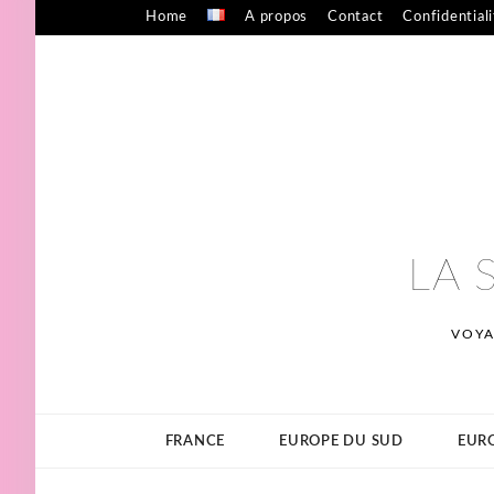
Skip
Home
A propos
Contact
Confidential
to
content
LA 
VOYA
FRANCE
EUROPE DU SUD
EURO