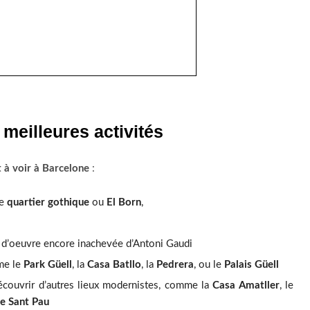
 meilleures activités
t à voir à Barcelone
:
le
quartier gothique
ou
El Born
,
f d’oeuvre encore inachevée d’Antoni Gaudi
me le
Park Güell
, la
Casa Batllo
, la
Pedrera
, ou le
Palais Güell
écouvrir d’autres lieux modernistes, comme la
Casa Amatller
, le
e Sant Pau