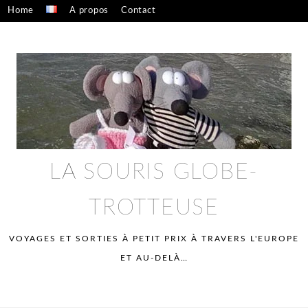
Skip
Home
A propos
Contact
to
Confidentialité – mentions légales
content
LA SOURIS GLOBE-
TROTTEUSE
VOYAGES ET SORTIES À PETIT PRIX À TRAVERS L'EUROPE
ET AU-DELÀ…