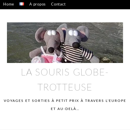
Skip
Home
A propos
Contact
to
Confidentialité – mentions légales
content
LA SOURIS GLOBE-
TROTTEUSE
VOYAGES ET SORTIES À PETIT PRIX À TRAVERS L'EUROPE
ET AU-DELÀ…