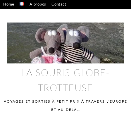
Skip
Home
A propos
Contact
to
Confidentialité – mentions légales
content
LA SOURIS GLOBE-
TROTTEUSE
VOYAGES ET SORTIES À PETIT PRIX À TRAVERS L'EUROPE
ET AU-DELÀ…