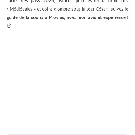
Tarifs des pass 2026
, astuces pour éviter la foule des
« Médiévales » et coins d’ombre sous la tour César : suivez le
guide de la souris à Provins
, avec
mon avis et expérience
!
😉