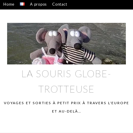
Skip
Home
A propos
Contact
to
Confidentialité – mentions légales
content
LA SOURIS GLOBE-
TROTTEUSE
VOYAGES ET SORTIES À PETIT PRIX À TRAVERS L'EUROPE
ET AU-DELÀ…