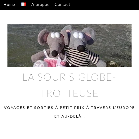
Skip
Home
A propos
Contact
to
Confidentialité – mentions légales
content
LA SOURIS GLOBE-
TROTTEUSE
VOYAGES ET SORTIES À PETIT PRIX À TRAVERS L'EUROPE
ET AU-DELÀ…