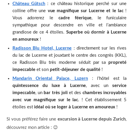
Château Gütsch
: ce château historique perché sur une
colline offre une
vue magnifique sur Lucerne et le lac
!
Vous adorerez le
cadre féerique
, le funiculaire
sympathique pour descendre en ville et l’ambiance
grandiose de ce 4 étoiles.
Superbe où dormir à Lucerne
en amoureux
!
Radisson Blu Hotel, Lucerne
: directement sur les rives
du lac de Lucerne et jouxtant le centre des congrès (KKL),
ce Radisson Blu très moderne séduit par sa
propreté
impeccable
et son
petit-déjeuner de qualité
!
Mandarin Oriental Palace, Luzern
: l’hôtel est la
quintessence du luxe à Lucerne
, avec un
service
impeccable
, un
bar très joli
et des
chambres incroyables
avec vue magnifique sur le lac
. ! Cet établissement 5
étoiles est
idéal où se loger à Lucerne en amoureux
!
Si vous préférez faire une
excursion à Lucerne depuis Zurich
,
découvrez mon article : 😉