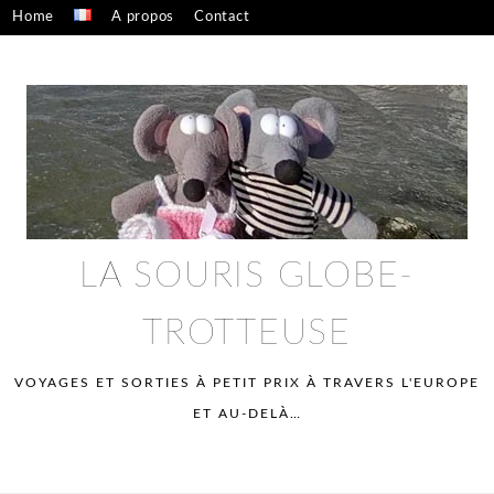
Skip
Home
A propos
Contact
to
Confidentialité – mentions légales
content
LA SOURIS GLOBE-
TROTTEUSE
VOYAGES ET SORTIES À PETIT PRIX À TRAVERS L'EUROPE
ET AU-DELÀ…