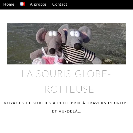
Skip
Home
A propos
Contact
to
Confidentialité – mentions légales
content
LA SOURIS GLOBE-
TROTTEUSE
VOYAGES ET SORTIES À PETIT PRIX À TRAVERS L'EUROPE
ET AU-DELÀ…