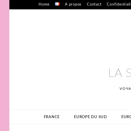
Skip
Home
A propos
Contact
Confidential
to
content
LA 
VOYA
FRANCE
EUROPE DU SUD
EURO