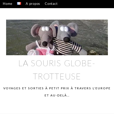
Skip
Home
A propos
Contact
to
Confidentialité – mentions légales
content
LA SOURIS GLOBE-
TROTTEUSE
VOYAGES ET SORTIES À PETIT PRIX À TRAVERS L'EUROPE
ET AU-DELÀ…