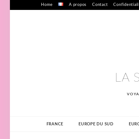
Skip
Home
A propos
Contact
Confidential
to
content
LA 
VOYA
FRANCE
EUROPE DU SUD
EURO