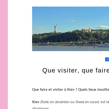
U
Que visiter, que fair
Que faire et visiter à Kiev ?
Quels lieux insolit
Kiev
(
Київ en ukrainien ou
Киев
en russe
) est l
d’habitants.