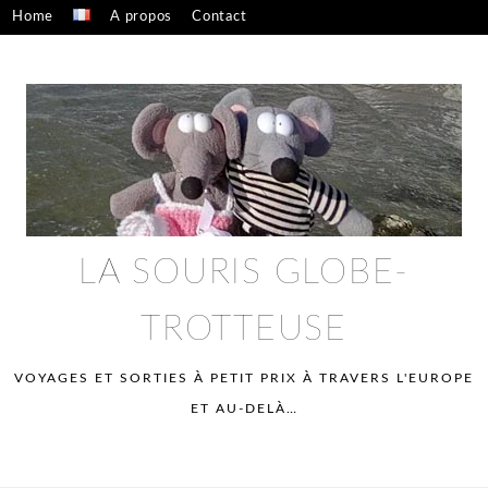
Skip
Home
A propos
Contact
to
Confidentialité – mentions légales
content
LA SOURIS GLOBE-
TROTTEUSE
VOYAGES ET SORTIES À PETIT PRIX À TRAVERS L'EUROPE
ET AU-DELÀ…