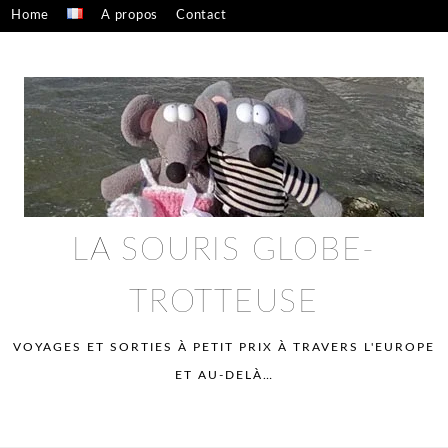
Skip
Home
A propos
Contact
to
Confidentialité – mentions légales
content
LA SOURIS GLOBE-
TROTTEUSE
VOYAGES ET SORTIES À PETIT PRIX À TRAVERS L'EUROPE
ET AU-DELÀ…