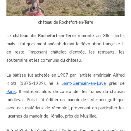
château de Rochefort-en-Terre
Le
château de Rochefort-en-Terre
remonte au XIIe siècle,
mais il fut quasiment anéanti durant la Révolution française. Il
en reste l’imposant châtelet d’entrée, les remparts, les
souterrains et les communs du château.
La bâtisse fut achetée en 1907 par l’artiste américain Alfred
Klots (1875-1939), né à
Saint-Germain-en-Laye
près de
Paris
. Il entreprit alors de consolider les ruines du château
médiéval. Puis il fit édifier un manoir de style néo-gothique
avec des matériaux de réemploi, provenant en particulier les
lucarnes du manoir de Kéralio, près de Muzillac.
Alfred Klots fut également à l’origine d’un concours auprès de