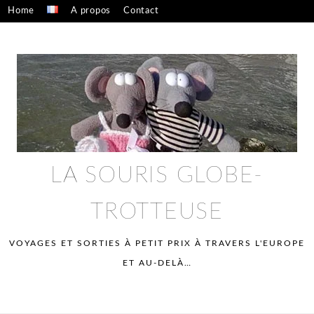
Skip
Home
A propos
Contact
to
Confidentialité – mentions légales
content
LA SOURIS GLOBE-
TROTTEUSE
VOYAGES ET SORTIES À PETIT PRIX À TRAVERS L'EUROPE
ET AU-DELÀ…