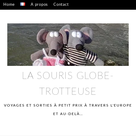
Skip
Home
A propos
Contact
to
Confidentialité – mentions légales
content
LA SOURIS GLOBE-
TROTTEUSE
VOYAGES ET SORTIES À PETIT PRIX À TRAVERS L'EUROPE
ET AU-DELÀ…