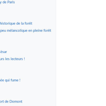
 de Paris
historique de la forêt
 peu mélancolique en pleine forêt
César
rs les lecteurs !
née qui fume !
fort de Domont