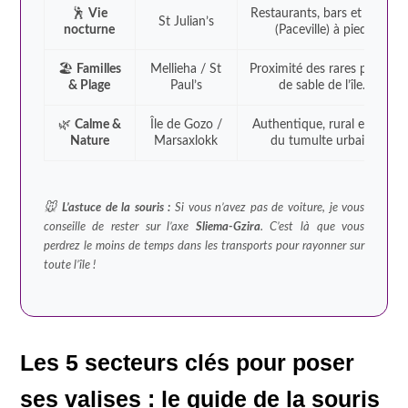
🕺
Vie
Restaurants, bars et clubs
St Julian’s
nocturne
(Paceville) à pied.
🏖️
Familles
Mellieha / St
Proximité des rares plages
& Plage
Paul’s
de sable de l’île.
🌿
Calme &
Île de Gozo /
Authentique, rural et loin
Nature
Marsaxlokk
du tumulte urbain.
🐭
L’astuce de la souris :
Si vous n’avez pas de voiture, je vous
conseille de rester sur l’axe
Sliema-Gzira
. C’est là que vous
perdrez le moins de temps dans les transports pour rayonner sur
toute l’île !
Les 5 secteurs clés pour poser
ses valises : le guide de la souris