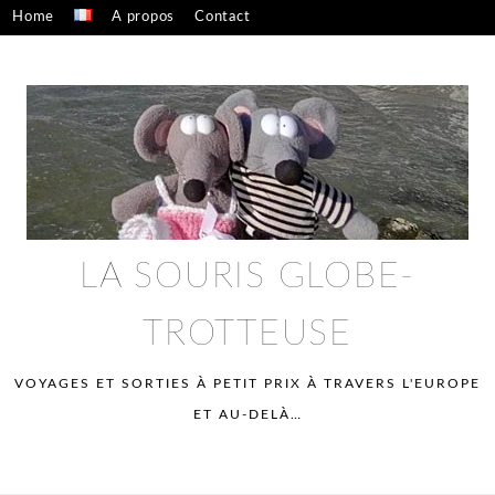
Skip
Home
A propos
Contact
to
Confidentialité – mentions légales
content
LA SOURIS GLOBE-
TROTTEUSE
VOYAGES ET SORTIES À PETIT PRIX À TRAVERS L'EUROPE
ET AU-DELÀ…