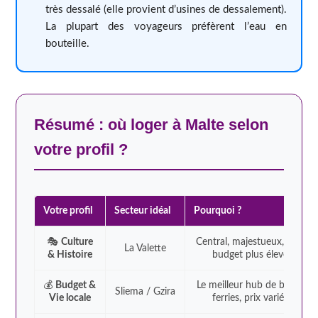
très dessalé (elle provient d’usines de dessalement).
La plupart des voyageurs préfèrent l’eau en
bouteille.
Résumé : où loger à Malte selon
votre profil ?
Votre profil
Secteur idéal
Pourquoi ?
🎭
Culture
Central, majestueux, mais
La Valette
& Histoire
budget plus élevé.
💰
Budget &
Le meilleur hub de bus et
Sliema / Gzira
Vie locale
ferries, prix variés.