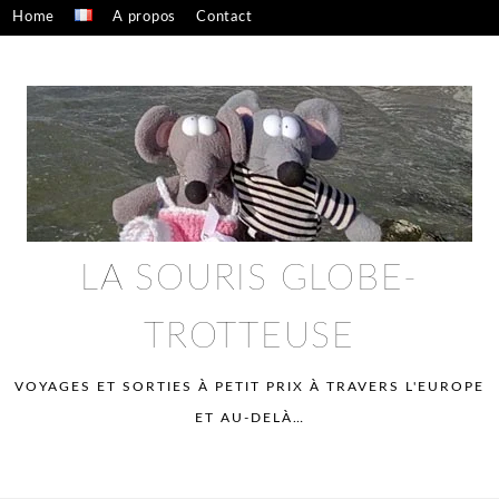
Skip
Home
A propos
Contact
to
Confidentialité – mentions légales
content
LA SOURIS GLOBE-
TROTTEUSE
VOYAGES ET SORTIES À PETIT PRIX À TRAVERS L'EUROPE
ET AU-DELÀ…