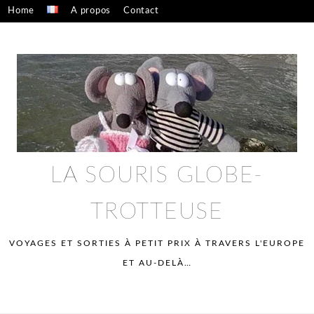
Skip
Home
A propos
Contact
to
Confidentialité – mentions légales
content
LA SOURIS GLOBE-
TROTTEUSE
VOYAGES ET SORTIES À PETIT PRIX À TRAVERS L'EUROPE
ET AU-DELÀ…