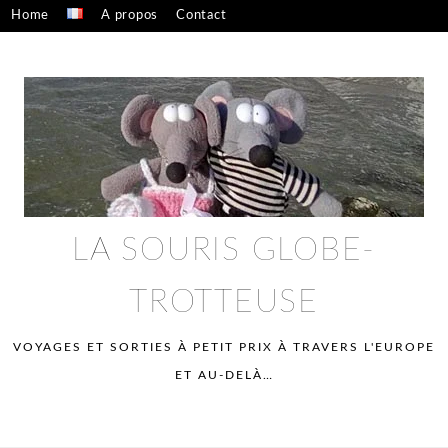
Skip
Home
A propos
Contact
to
Confidentialité – mentions légales
content
LA SOURIS GLOBE-
TROTTEUSE
VOYAGES ET SORTIES À PETIT PRIX À TRAVERS L'EUROPE
ET AU-DELÀ…