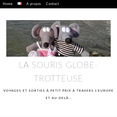
Skip
Home
A propos
Contact
to
Confidentialité – mentions légales
content
LA SOURIS GLOBE-
TROTTEUSE
VOYAGES ET SORTIES À PETIT PRIX À TRAVERS L'EUROPE
ET AU-DELÀ…