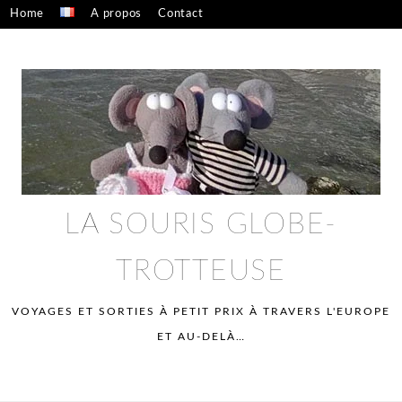
Skip
Home
A propos
Contact
to
Confidentialité – mentions légales
content
LA SOURIS GLOBE-
TROTTEUSE
VOYAGES ET SORTIES À PETIT PRIX À TRAVERS L'EUROPE
ET AU-DELÀ…