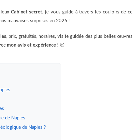
rieux
Cabinet secret
, je vous guide à travers les couloirs de ce
sans mauvaises surprises en 2026 !
les
, prix, gratuités, horaires, visite guidée des plus belles œuvres
avec
mon avis et expérience
! 😉
aples
es
que de Naples
héologique de Naples ?