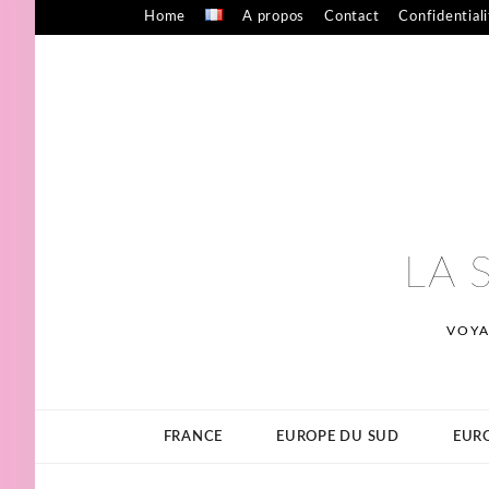
Skip
Home
A propos
Contact
Confidential
to
content
LA 
VOYA
FRANCE
EUROPE DU SUD
EURO