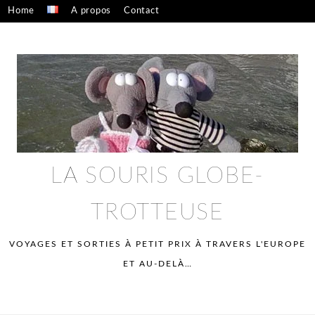
Skip
Home
A propos
Contact
to
Confidentialité – mentions légales
content
LA SOURIS GLOBE-
TROTTEUSE
VOYAGES ET SORTIES À PETIT PRIX À TRAVERS L'EUROPE
ET AU-DELÀ…