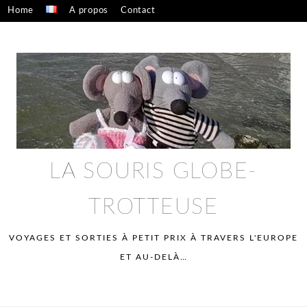
Skip
Home
A propos
Contact
to
Confidentialité – mentions légales
content
LA SOURIS GLOBE-
TROTTEUSE
VOYAGES ET SORTIES À PETIT PRIX À TRAVERS L'EUROPE
ET AU-DELÀ…