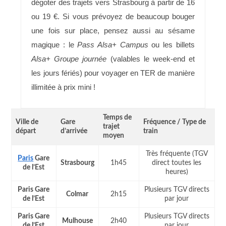
dégoter des trajets vers Strasbourg à partir de 16
ou 19 €. Si vous prévoyez de beaucoup bouger
une fois sur place, pensez aussi au sésame
magique : le
Pass Alsa+ Campus
ou les billets
Alsa+ Groupe journée
(valables le week-end et
les jours fériés) pour voyager en TER de manière
illimitée à prix mini !
Temps de
Ville de
Gare
Fréquence / Type de
trajet
départ
d’arrivée
train
moyen
Très fréquente (TGV
Paris
Gare
Strasbourg
1h45
direct toutes les
de l’Est
heures)
Paris Gare
Plusieurs TGV directs
Colmar
2h15
de l’Est
par jour
Paris Gare
Plusieurs TGV directs
Mulhouse
2h40
de l’Est
par jour