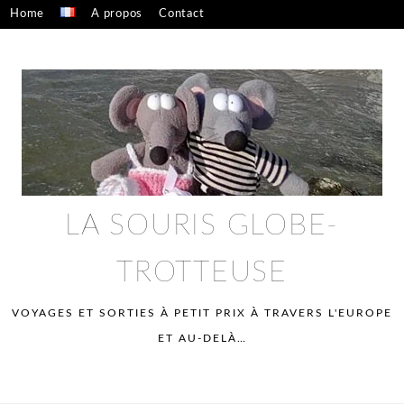
Skip
Home
A propos
Contact
to
Confidentialité – mentions légales
content
LA SOURIS GLOBE-
TROTTEUSE
VOYAGES ET SORTIES À PETIT PRIX À TRAVERS L'EUROPE
ET AU-DELÀ…