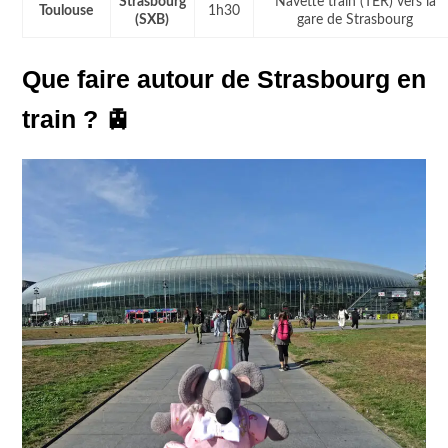
Strasbourg
Navette train (TER) vers la
Toulouse
1h30
(SXB)
gare de Strasbourg
Que faire autour de Strasbourg en
train ? 🚊