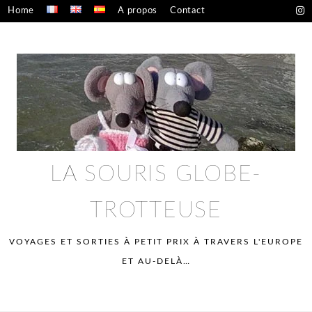
Skip
Home
A propos
Contact
to
Confidentialité – mentions légales
content
LA SOURIS GLOBE-
TROTTEUSE
VOYAGES ET SORTIES À PETIT PRIX À TRAVERS L'EUROPE
ET AU-DELÀ…